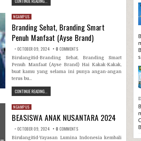
CONTINUE READING...
NGAMPUS
Branding Sehat, Branding Smart
Penuh Manfaat (Ayse Brand)
B
m
OCTOBER 09, 2024
0
COMMENTS
B
s
Birulangitid-Branding Sehat, Branding Smart
Penuh Manfaat (Ayse Brand) Hai Kakak-Kakak,
buat kamu yang selama ini punya angan-angan
terus bu...
CONTINUE READING...
D
B
NGAMPUS
m
BEASISWA ANAK NUSANTARA 2024
C
B
OCTOBER 09, 2024
0
COMMENTS
Birulangitid-Yayasan Lumina Indonesia kembali