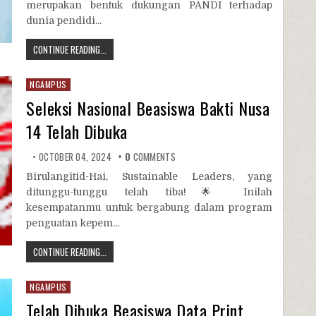
merupakan bentuk dukungan PANDI terhadap
dunia pendidi...
CONTINUE READING...
NGAMPUS
Seleksi Nasional Beasiswa Bakti Nusa
14 Telah Dibuka
OCTOBER 04, 2024
0
COMMENTS
Birulangitid-Hai, Sustainable Leaders, yang
ditunggu-tunggu telah tiba!🌟 Inilah
kesempatanmu untuk bergabung dalam program
penguatan kepem...
CONTINUE READING...
NGAMPUS
Telah Dibuka Beasiswa Data Print