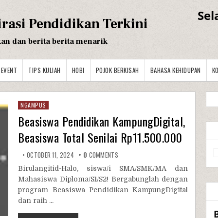
Sel
irasi Pendidikan Terkini
kan dan berita berita menarik
EVENT
TIPS KULIAH
HOBI
POJOK BERKISAH
BAHASA KEHIDUPAN
K
NGAMPUS
Beasiswa Pendidikan KampungDigital,
Beasiswa Total Senilai Rp11.500.000
OCTOBER 11, 2024
0
COMMENTS
Birulangitid-Halo, siswa/i SMA/SMK/MA dan
Mahasiswa Diploma/S1/S2! Bergabunglah dengan
program Beasiswa Pendidikan KampungDigital
dan raih ...