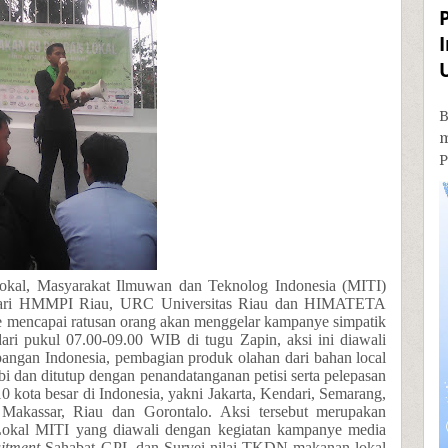
B
P
lokal,
Masyarakat Ilmuwan dan Teknolog Indonesia (MITI)
ari
HMMPI Riau, URC Universitas Riau dan HIMATETA
 mencapai ratusan orang akan menggelar kampanye simpatik
ari
pukul 07.00-09.00 WIB di tugu Zapin, aksi ini diawali
pangan Indonesia, pembagian produk olahan dari bahan local
bi dan ditutup dengan penandatanganan petisi serta pelepasan
0 kota besar di Indonesia, yakni Jakarta, Kendari, Semarang,
 Makassar, Riau dan Gorontalo. Aksi tersebut merupakan
Lokal MITI yang diawali dengan kegiatan kampanye media
itment
Sahabat GPL dan Survei nilai TKDN makanan lokal