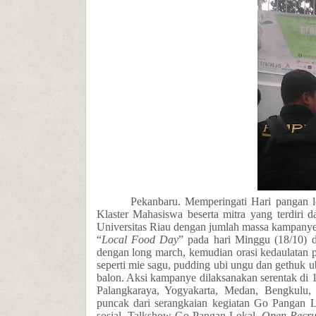
Pekanbaru. M
emperingati Hari pangan 
Klaster Mahasiswa beserta
mitra
yang terdiri d
Universitas Riau
dengan jumlah massa kampanye
“
Local Food Day
” pada hari Minggu (18/10) d
dengan long march, kemudian orasi kedaulatan 
seperti mie sagu, pudding ubi ungu dan gethuk u
balon
. Aksi kampanye dilaksanakan serentak di 1
Palangkaraya, Yogyakarta, Medan, Bengkulu,
puncak dari serangkaian kegiatan Go Pangan 
sosial, Talkshow Go Pangan Lokal,
Open Recru