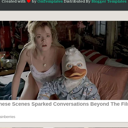
Created with
by
OmTemplates
Distributed By
Blogger Templates