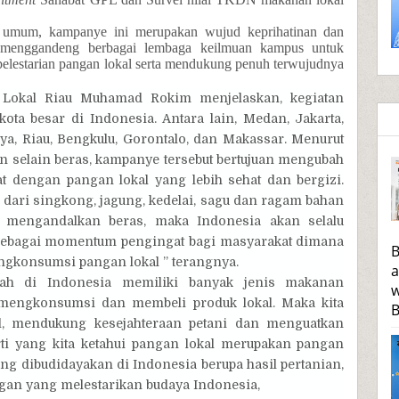
k umum
,
k
ampanye ini merupakan wujud keprihatinan dan
 menggandeng berbagai lembaga keilmuan kampus untuk
lestarian pangan lokal serta mendukung penuh terwujudnya
 Loka
l Riau Muhamad Rokim
menjelaskan, kegiatan
kota besar di Indonesia. Antara lain, Medan, Jakarta,
ya, Riau, Bengkulu, Gorontalo, dan Makassar. Menurut
n selain beras, kampanye tersebut bertujuan mengubah
dengan pangan lokal yang lebih sehat dan bergizi.
sa dari singkong, jagung, kedelai, sagu dan ragam bahan
ya mengandalkan beras, maka Indonesia akan selalu
ga sebagai momentum pengingat bagi masyarakat dimana
B
ngkonsumsi pangan lokal ” terangnya.
a
rah di Indonesia memiliki banyak jenis makanan
w
mengkonsumsi dan membeli produk lokal. Maka kita
B
l, mendukung kesejahteraan petani dan menguatkan
ti yang kita ketahui pangan lokal merupakan pangan
ng dibudidayakan di Indonesia berupa hasil pertanian,
gan yang melestarikan budaya Indonesia,