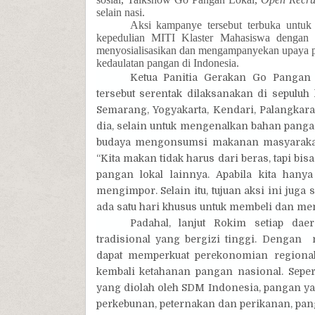
selain nasi.
Aksi kampanye tersebut terbuka untu
kepedulian MITI Klaster Mahasiswa dengan
menyosialisasikan dan mengampanyekan upaya pe
kedaulatan pangan di Indonesia.
Ketua Panitia Gerakan Go Pangan
tersebut serentak dilaksanakan di sepuluh 
Semarang, Yogyakarta, Kendari, Palangkara
dia, selain untuk mengenalkan bahan panga
budaya mengonsumsi makanan masyarakat 
“Kita makan tidak harus dari beras, tapi bi
pangan lokal lainnya. Apabila kita han
mengimpor. Selain itu, tujuan aksi ini ju
ada satu hari khusus untuk membeli dan me
Padahal, lanjut
Rokim s
etiap dae
tradisional yang bergizi tinggi.
Dengan
dapat memperkuat perekonomian regiona
kembali ketahanan pangan nasional.
Seper
yang diolah oleh SDM Indonesia, pangan ya
perkebunan, peternakan dan perikanan, pan