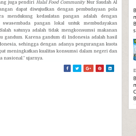
yang juga pendiri
Halal Food Community
Nur Saudah Al
n pangan dapat diwujudkan dengan pembudayaan pola
B
ara mendukung kedaulatan pangan adalah dengan
m
B
a swasembada pangan lokal untuk membudayakan
s
 Salah satunya adalah tidak mengkonsumsi makanan
tau gandum. Karena gandum di Indonesia adalah hasil
Indonesia, sehingga dengan adanya pengurangan kuota
pat meningkatkan kualitas konsumsi dalam negeri dan
nasional.” ujarnya.
D
B
m
C
B