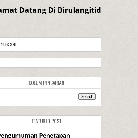
amat Datang Di Birulangitid
ONTES SEO
KOLOM PENCARIAN
FEATURED POST
Pengumuman Penetapan