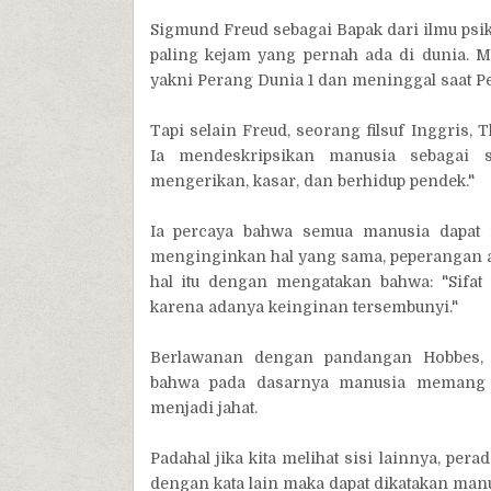
Sigmund Freud sebagai Bapak dari ilmu psi
paling kejam yang pernah ada di dunia. M
yakni Perang Dunia 1 dan meninggal saat Pe
Tapi selain Freud, seorang filsuf Inggris
Ia mendeskripsikan manusia sebagai s
mengerikan, kasar, dan berhidup pendek."
Ia percaya bahwa semua manusia dapat
menginginkan hal yang sama, peperangan aka
hal itu dengan mengatakan bahwa: "Sifat 
karena adanya keinginan tersembunyi."
Berlawanan dengan pandangan Hobbes, f
bahwa pada dasarnya manusia memang 
menjadi jahat.
Padahal jika kita melihat sisi lainnya, pe
dengan kata lain maka dapat dikatakan manu