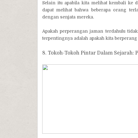
Selain itu apabila kita melihat kembali k
dapat melihat bahwa beberapa orang terl
dengan senjata mereka.
Apakah perperangan jaman terdahulu tidak
terpentingnya adalah apakah kita berperang
8. Tokoh-Tokoh Pintar Dalam Sejarah: