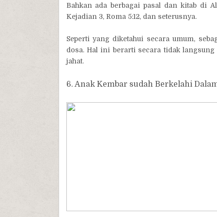
Bahkan ada berbagai pasal dan kitab di Al
Kejadian 3, Roma 5:12, dan seterusnya.
Seperti yang diketahui secara umum, sebag
dosa. Hal ini berarti secara tidak langs
jahat.
6. Anak Kembar sudah Berkelahi Dala