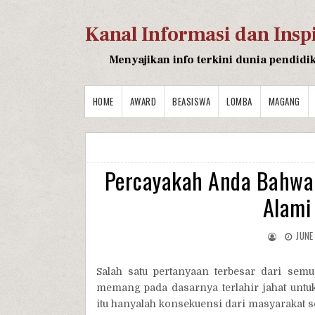
Kanal Informasi dan Insp
Menyajikan info terkini dunia pendidi
HOME
AWARD
BEASISWA
LOMBA
MAGANG
Percayakah Anda Bahwa 
Alami
JUNE 
Salah satu pertanyaan terbesar dari semu
memang pada dasarnya terlahir jahat untuk
itu hanyalah konsekuensi dari masyarakat se