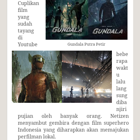
Cuplikan
film
yang
sudah
tayang
di
Youtube
Gundala Putra Petir
bebe
rapa
wakt
u
lalu
lang
sung
diba
njiri
pujian oleh banyak orang. Netizen
menyambut gembira dengan film superhero
Indonesia yang diharapkan akan memajukan
perfilman lokal.