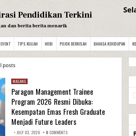
Sel
irasi Pendidikan Terkini
kan dan berita berita menarik
EVENT
TIPS KULIAH
HOBI
POJOK BERKISAH
BAHASA KEHIDUPAN
K
l posts
MAGANG
Paragon Management Trainee
Program 2026 Resmi Dibuka:
Kesempatan Emas Fresh Graduate
Menjadi Future Leaders
JULY 03, 2026
0
COMMENTS