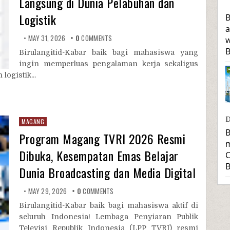
Langsung di Dunia Pelabuhan dan
Logistik
B
a
MAY 31, 2026
0
COMMENTS
w
B
Birulangitid-Kabar baik bagi mahasiswa yang
ingin memperluas pengalaman kerja sekaligus
logistik...
D
MAGANG
B
Program Magang TVRI 2026 Resmi
m
Dibuka, Kesempatan Emas Belajar
C
B
Dunia Broadcasting dan Media Digital
MAY 29, 2026
0
COMMENTS
Birulangitid-Kabar baik bagi mahasiswa aktif di
seluruh Indonesia! Lembaga Penyiaran Publik
Televisi Republik Indonesia (LPP TVRI) resmi