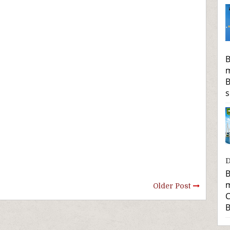
B
m
B
s
D
B
m
Older Post
C
B