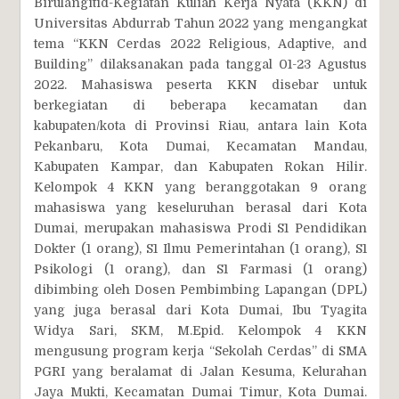
Birulangitid-Kegiatan Kuliah Kerja Nyata (KKN) di
Universitas Abdurrab Tahun 2022 yang mengangkat
tema “KKN Cerdas 2022 Religious, Adaptive, and
Building” dilaksanakan pada tanggal 01-23 Agustus
2022. Mahasiswa peserta KKN disebar untuk
berkegiatan di beberapa kecamatan dan
kabupaten/kota di Provinsi Riau, antara lain Kota
Pekanbaru, Kota Dumai, Kecamatan Mandau,
Kabupaten Kampar, dan Kabupaten Rokan Hilir.
Kelompok 4 KKN yang beranggotakan 9 orang
mahasiswa yang keseluruhan berasal dari Kota
Dumai, merupakan mahasiswa Prodi S1 Pendidikan
Dokter (1 orang), S1 Ilmu Pemerintahan (1 orang), S1
Psikologi (1 orang), dan S1 Farmasi (1 orang)
dibimbing oleh Dosen Pembimbing Lapangan (DPL)
yang juga berasal dari Kota Dumai, Ibu Tyagita
Widya Sari, SKM, M.Epid. Kelompok 4 KKN
mengusung program kerja “Sekolah Cerdas” di SMA
PGRI yang beralamat di Jalan Kesuma, Kelurahan
Jaya Mukti, Kecamatan Dumai Timur, Kota Dumai.