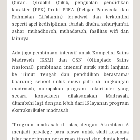
Quran, Qiroatul Qutub, penguatan pendidikan
karakter (PPK) Profil P2RA (Pelajar Pancasila dan
Rahmatan Lil'alamin) terjadwal dan terkondisi
seperti apel kedisiplinan, ibadah dhuha, zuhur/jum'at,
ashar, muhadhoroh, muhadatsah, fasilitas wifi dan
lainnya.
Ada juga pembinaan intensif untuk Kompetisi Sains
Madrasah (KSM) dan OSN (Olimpiade Sains
Nasional), pembinaan intensif untuk studi lanjutan
ke Timur Tengah dan pendidikan berasrama/
boarding school untuk siswi putri di lingkungan
madrasah, merupakan program kokurikuler yang
secara konsekuen dilaksanakan Madrasah,
ditambahi lagi dengan lebih dari 15 layanan program
ekstrakurikuler madrasah.
“Program madrasah di atas, dengan Akreditasi A
menjadi privilege para siswa untuk studi kesemua
jalur penerimaan perguruan tinggi dan dunia kerja.