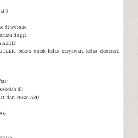
ai 5
e di website
uruan tinggi
a AKTIF
ER, bukan untuk kelas karyawan, kelas ekstensi,
tar/
sekolah dll
ORT dan PRESTASI)
0,-
ncara