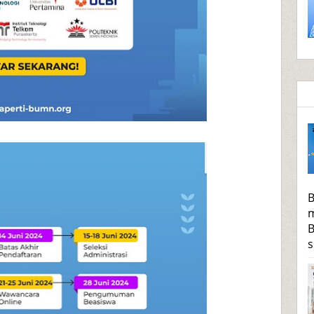
B
m
B
s