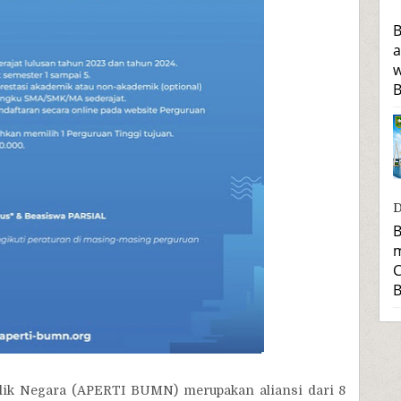
B
a
w
B
D
B
m
C
B
lik Negara (APERTI BUMN) merupakan aliansi dari 8