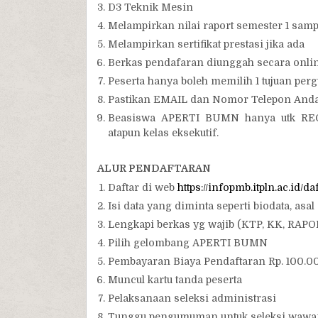
D3 Teknik Mesin
Melampirkan nilai raport semester 1 samp
Melampirkan sertifikat prestasi jika ada
Berkas pendafaran diunggah secara onlin
Peserta hanya boleh memilih 1 tujuan perg
Pastikan EMAIL dan Nomor Telepon And
Beasiswa APERTI BUMN hanya utk REGUL
atapun kelas eksekutif.
ALUR PENDAFTARAN
Daftar di web
https://infopmb.itpln.ac.id/daf
Isi data yang diminta seperti biodata, asal 
Lengkapi berkas yg wajib (KTP, KK, RAP
Pilih gelombang APERTI BUMN
Pembayaran Biaya Pendaftaran Rp. 100.00
Muncul kartu tanda peserta
Pelaksanaan seleksi administrasi
Tunggu pengumuman untuk seleksi wawa