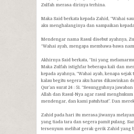
Zulfah merasa dirinya terhina.
Maka Said berkata kepada Zahid, “Wahai sau
aku menghalanginya dan sampaikan kepada 
Mendengar nama Rasul disebut ayahnya, Zu
“Wahai ayah, mengapa membawa-bawa nama
Akhirnya Said berkata, “Ini yang melamarmu 
Maka Zulfah istighfar beberapa kali dan me
kepada ayahnya, “Wahai ayah, kenapa sejak 
kalau begitu segera aku harus dikawinkan d
Qur’an surat 24 : 51. “Sesungguhnya jawaba
Allah dan Rasul-Nya agar rasul menghukum 
mendengar, dan kami patuh/taat”. Dan mereka
Zahid pada hari itu merasa jiwanya melayan
yang tiada tara dan segera pamit pulang. Sa
tersenyum melihat gerak-gerik Zahid yang b