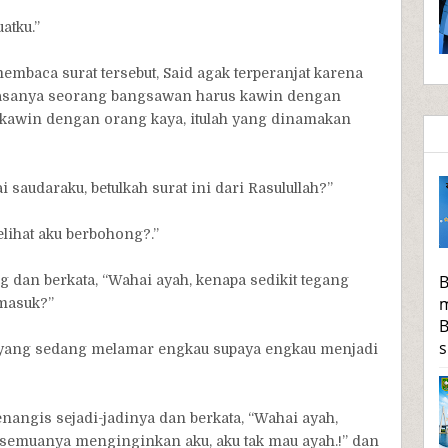
atku.”
membaca surat tersebut, Said agak terperanjat karena
biasanya seorang bangsawan harus kawin dengan
kawin dengan orang kaya, itulah yang dinamakan
saudaraku, betulkah surat ini dari Rasulullah?”
ihat aku berbohong?.”
B
g dan berkata, “Wahai ayah, kenapa sedikit tegang
m
 masuk?”
B
s
 yang sedang melamar engkau supaya engkau menjadi
enangis sejadi-jadinya dan berkata, “Wahai ayah,
semuanya menginginkan aku, aku tak mau ayah.!” dan