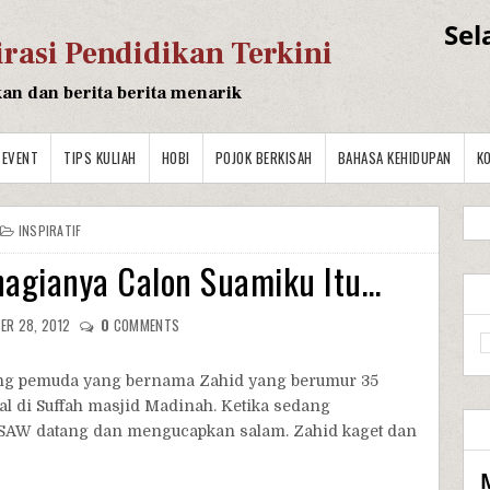
Sel
irasi Pendidikan Terkini
kan dan berita berita menarik
EVENT
TIPS KULIAH
HOBI
POJOK BERKISAH
BAHASA KEHIDUPAN
K
INSPIRATIF
hagianya Calon Suamiku Itu…
ER 28, 2012
0
COMMENTS
ang pemuda yang bernama Zahid yang berumur 35
l di Suffah masjid Madinah. Ketika sedang
h SAW datang dan mengucapkan salam. Zahid kaget dan