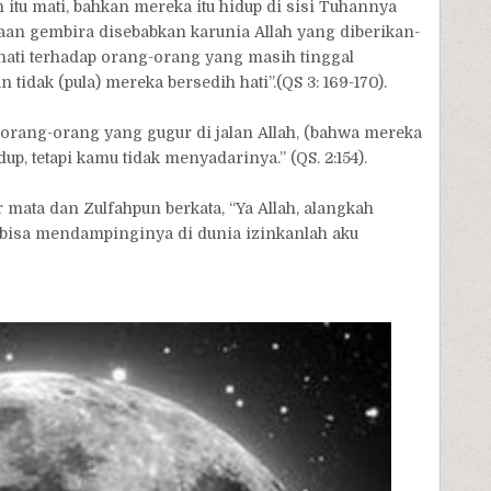
itu mati, bahkan mereka itu hidup di sisi Tuhannya
an gembira disebabkan karunia Allah yang diberikan-
ati terhadap orang-orang yang masih tinggal
idak (pula) mereka bersedih hati”.(QS 3: 169-170).
rang-orang yang gugur di jalan Allah, (bahwa mereka
up, tetapi kamu tidak menyadarinya.” (QS. 2:154).
r mata dan Zulfahpun berkata, “Ya Allah, alangkah
ak bisa mendampinginya di dunia izinkanlah aku