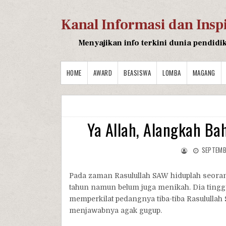
Kanal Informasi dan Insp
Menyajikan info terkini dunia pendidi
HOME
AWARD
BEASISWA
LOMBA
MAGANG
Ya Allah, Alangkah Ba
SEPTEMB
Pada zaman Rasulullah SAW hiduplah seor
tahun namun belum juga menikah. Dia tingga
memperkilat pedangnya tiba-tiba Rasululla
menjawabnya agak gugup.