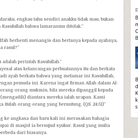
D
B
daraku, engkau tahu sendiri anakku tidak mau, bukan
m
Rasulullah bahwa lamaranmu ditolak.”
C
B
lfah berhenti menangis dan bertanya kepada ayahnya,
 rasul?”
adalah perintah Rasulullah.”
nyesal atas kelancangan perbuatannya itu dan berkata
tadi ayah berkata bahwa yang melamar ini Rasulullah,
B
engan pemuda ini. Karena ingat firman Allah dalam Al-
d
n orang-orang mukmin, bila mereka dipanggil kepada
K
(mengadili) diantara mereka ialah ucapan. Kami
k
 itulah orang-orang yang beruntung. (QS. 24:51)”
s
g ke angkasa dan baru kali ini merasakan bahagia
mpai di masjid ia bersujud syukur. Rasul yang mulia
erbeda dari biasanya.