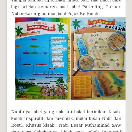
sampai-sampai aq terpikir untuk buat satu Label baru
lagi setelah kemaren buat label Parenting Corner.
Nah sekarang aq mau buat Pojok Berkisah.
Nantinya label yang satu ini bakal berisikan kisah-
kisah inspiratif dan menarik, mulai kisah Nabi dan
Rosul, Khusus kisah Nabi Besar Muhammad SAW
dan para Sahabatnya, kisah para tokoh inspiratif