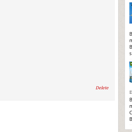
B
m
B
s
Delete
D
B
m
C
B