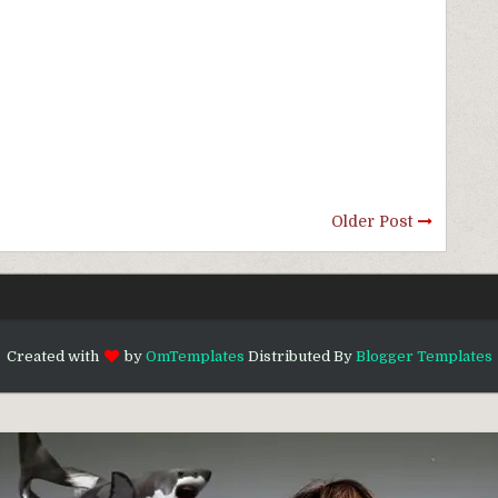
Older Post
Created with
by
OmTemplates
Distributed By
Blogger Templates