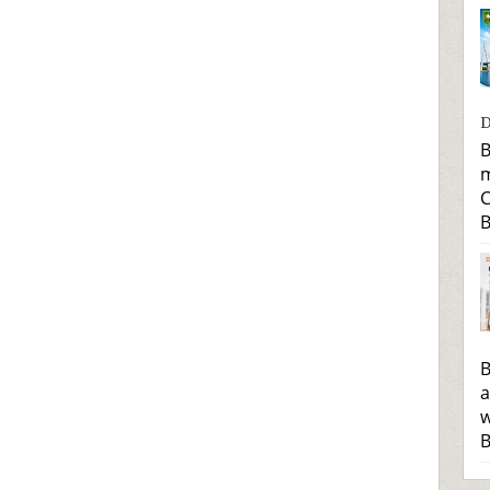
D
B
m
C
B
B
a
w
B