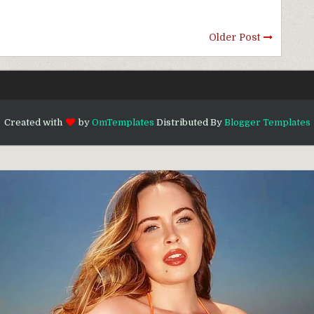
Older Post
Created with
by
OmTemplates
Distributed By
Blogger Templates