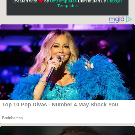
Created with
by
OmTemplates
Distributed By
Blogger
Templates