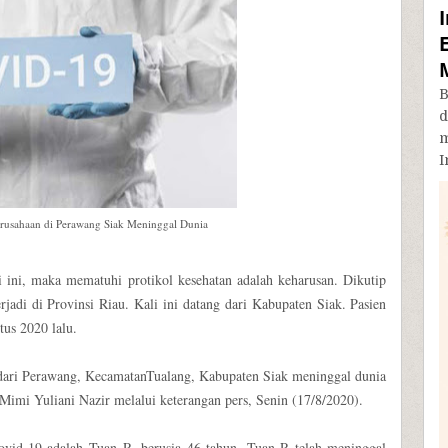
B
d
m
I
erusahaan di Perawang Siak Meninggal Dunia
 ini, maka mematuhi protikol kesehatan adalah keharusan. Dikutip
jadi di Provinsi Riau. Kali ini datang dari Kabupaten Siak. Pasien
tus 2020 lalu.
9 dari Perawang, KecamatanTualang, Kabupaten Siak meninggal dunia
Mimi Yuliani Nazir melalui keterangan pers, Senin (17/8/2020).
Covid-19 adalah Tuan R, berusia 46 tahun. Tuan R telah meninggal