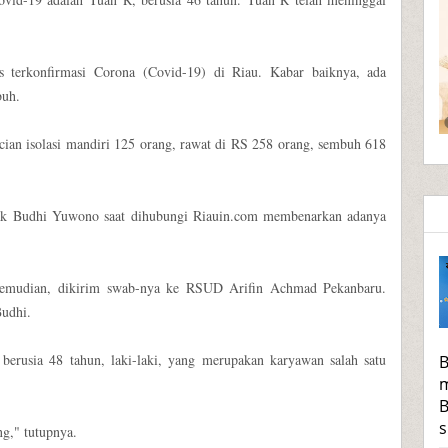
us terkonfirmasi Corona (Covid-19) di Riau. Kabar baiknya, ada
buh.
ncian isolasi mandiri 125 orang, rawat di RS 258 orang, sembuh 618
ak Budhi Yuwono saat dihubungi Riauin.com membenarkan adanya
 Kemudian, dikirim swab-nya ke RSUD Arifin Achmad Pekanbaru.
Budhi.
 berusia 48 tahun, laki-laki, yang merupakan karyawan salah satu
B
m
B
s
ng," tutupnya.