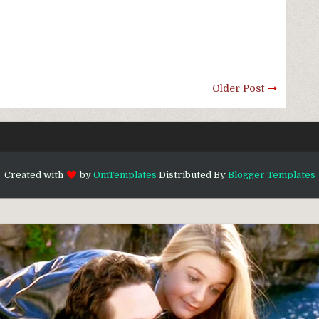
Older Post
Created with
by
OmTemplates
Distributed By
Blogger Templates