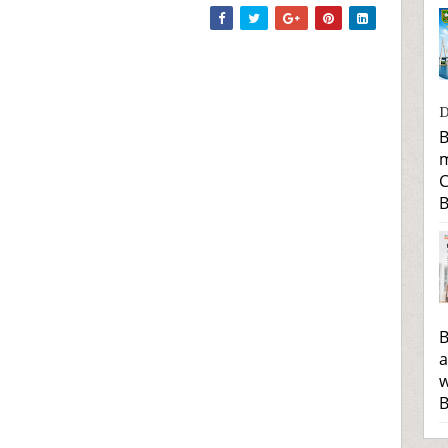
D
B
m
C
B
B
a
w
B