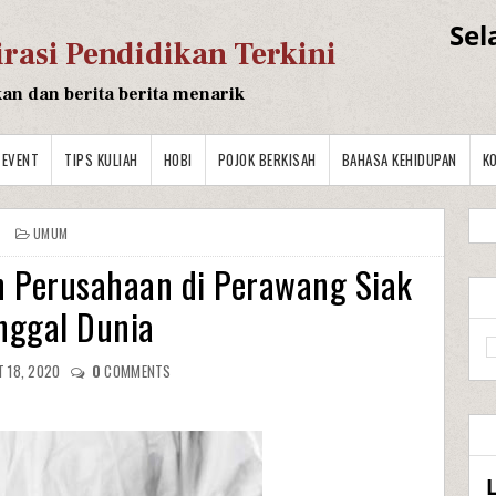
Sel
irasi Pendidikan Terkini
kan dan berita berita menarik
EVENT
TIPS KULIAH
HOBI
POJOK BERKISAH
BAHASA KEHIDUPAN
K
UMUM
n Perusahaan di Perawang Siak
nggal Dunia
 18, 2020
0
COMMENTS