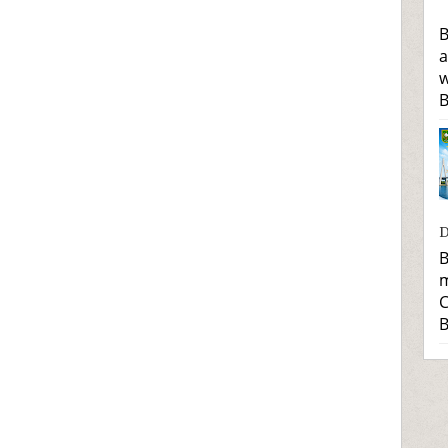
B
a
w
B
D
B
m
C
B