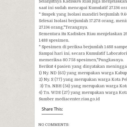
Selanjutnya Kadiskes Riau juga menjelaska
saat ini sudah mencapai Kumulatif 27.134 or
" Suspek yang Isolasi mandiri berjumlah 9.6
Selesai Isolasi berjumlah 17.278 orang, men
27.134 orang,"Terangnya.
Sementara itu Kadiskes Riau menjelaskan 2
1.488 spesimen.
" Spesimen di periksa berjumlah 1.488 sampe
Sampai hari ini, secara Kumulatif Laborato
memeriksa 80.758 spesimen,"Pungkasnya.
Berikut 4 pasien yang dinyatakan meninggal 
1) Ny. ND (65) yang merupakan warga Kabupa
2) Ny. S (77) yang merupakan warga Kota 
3) Tn. NBH (54) yang merupakan warga Ko
4) Tn. WDS (27) yang merupakan warga Kot
Sumber mediacenter.riau.go.id
Share This:
NO COMMENTS: