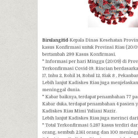
Birulangitid
-Kepala Dinas Kesehatan Provin
kasus Konfirmasi untuk Provinsi Riau (20/0
bertambah 299 Kasus Konfirmasi.
" Informasi per hari Minggu (20/09) di Pro
Terkonfirmasi Covid-19. Rincian berdasarkan
17, Inhu 2, Rohil 14, Rohul 12, Siak 8 , Peka
Lebih lanjut Kadiskes Riau juga menjelask
meninggal dunia.
" Kabar baiknya, terdapat penambahan 77 p
Kabar duka, terdapat penambahan 4 pasien y
Kadiskes Riau Mimi Yuliani Nazir.
Lebih lanjut Kadiskes Riau juga merinci dar
" Total Terkonfirmasi 5.287 kasus terdiri da
orang, sembuh 2.161 orang dan 100 meningg