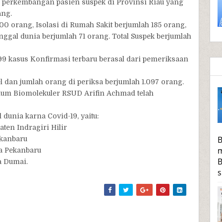
n perkembangan pasien suspek di Provinsi Riau yang
ang.
00 orang, Isolasi di Rumah Sakit berjumlah 185 orang,
inggal dunia berjumlah 71 orang. Total Suspek berjumlah
99 kasus Konfirmasi terbaru berasal dari pemeriksaan
l dan jumlah orang di periksa berjumlah 1.097 orang.
rium Biomolekuler RSUD Arifin Achmad telah
dunia karna Covid-19, yaitu:
ten Indragiri Hilir
B
Pekanbaru
m
ta Pekanbaru
B
a Dumai.
s