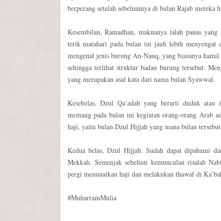
berperang setelah sebelumnya di bulan Rajab mereka
Kesembilan, Ramadhan, maknanya ialah panas yang 
terik matahari pada bulan ini jauh lebih menyengat
mengenal jenis burung An-Nauq, yang biasanya hamil d
sehingga terlihat struktur badan burung tersebut. M
yang merupakan asal kata dari nama bulan Syawwal.
Kesebelas, Dzul Qa’adah yang berarti duduk atau is
memang pada bulan ini kegiatan orang-orang Arab ad
haji, yaitu bulan Dzul Hijjah yang mana bulan tersebu
Kedua belas, Dzul Hijjah. Sudah dapat dipahami da
Mekkah. Semenjak sebelum kemunculan risalah N
pergi menunaikan haji dan melakukan thawaf di Ka’ba
#MuharramMulia