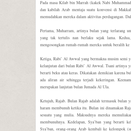
Pada masa Kilab bin Marrah (kakek Nabi Muhammad S
dan kabilah Arab mentaja suatu konvensi di Makk
memudahkan mereka dalam aktivitas perdagangan. Dala
Pertama, Muharram, artinya bulan yang terlarang u
yang tak tertulis nan berlaku sejak lama. Kedu
mengosongkan rumah-rumah mereka untuk beralih ke 
Ketiga, Rabi’ Al Awwal yang bermakna musim semi ya
kelanjutan dari bulan Rabi’ Al Awwal. Tsani artinya 
berarti beku atau keras. Dikatakan demikian karena bu
ada aliran air sehingga terjadi kekeringan. Keen
merupakan lanjutan bulan Jumada Al Ula.
Ketujuh, Rajab. Bulan Rajab adalah termasuk bulan 
haram membunuh ketika itu. Bulan ini dinamakan Raj
sesuatu yang mulia. Maksudnya mereka memuliakan
membunuhnya. Kedelapan, Sya’ban yang berarti ke
Sya’ban, orang-orang Arab kembali ke kelompok (s