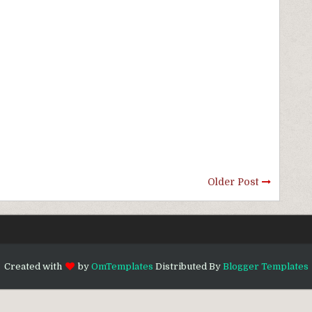
Older Post
Created with
by
OmTemplates
Distributed By
Blogger Templates