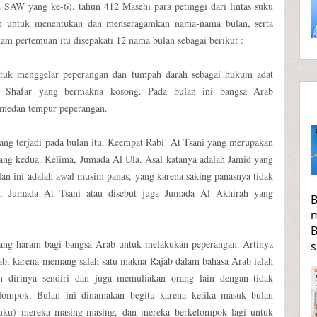
AW yang ke-6), tahun 412 Masehi para petinggi dari lintas suku
ah untuk menentukan dan menseragamkan nama-nama bulan, serta
m pertemuan itu disepakati 12 nama bulan sebagai berikut :
ntuk menggelar peperangan dan tumpah darah sebagai hukum adat
a, Shafar yang bermakna kosong. Pada bulan ini bangsa Arab
medan tempur peperangan.
ng terjadi pada bulan itu. Keempat Rabi’ At Tsani yang merupakan
yang kedua. Kelima, Jumada Al Ula. Asal katanya adalah Jamid yang
lan ini adalah awal musim panas, yang karena saking panasnya tidak
am, Jumada At Tsani atau disebut juga Jumada Al Akhirah yang
B
m
B
yang haram bagi bangsa Arab untuk melakukan peperangan. Artinya
s
ab, karena memang salah satu makna Rajab dalam bahasa Arab ialah
 dirinya sendiri dan juga memuliakan orang lain dengan tidak
lompok. Bulan ini dinamakan begitu karena ketika masuk bulan
uku) mereka masing-masing, dan mereka berkelompok lagi untuk