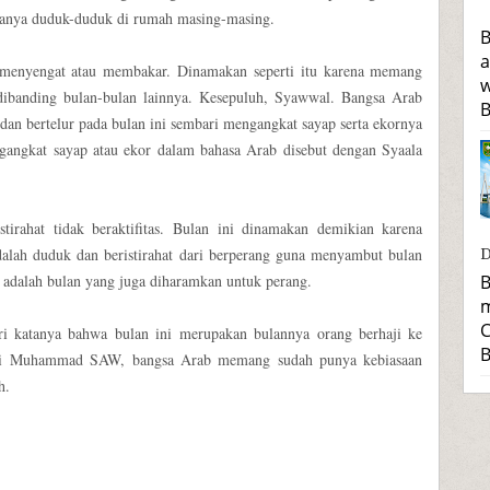
 hanya duduk-duduk di rumah masing-masing.
B
a
menyengat atau membakar. Dinamakan seperti itu karena memang
w
 dibanding bulan-bulan lainnya. Kesepuluh, Syawwal. Bangsa Arab
B
an bertelur pada bulan ini sembari mengangkat sayap serta ekornya
engangkat sayap atau ekor dalam bahasa Arab disebut dengan Syaala
tirahat tidak beraktifitas. Bulan ini dinamakan demikian karena
alah duduk dan beristirahat dari berperang guna menyambut bulan
D
B
t adalah bulan yang juga diharamkan untuk perang.
m
C
ri katanya bahwa bulan ini merupakan bulannya orang berhaji ke
B
abi Muhammad SAW, bangsa Arab memang sudah punya kebiasaan
h.