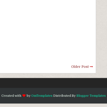
Older Post
Created with
by
OmTemplates
Distributed By
Blogger Templates