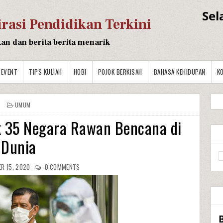
Sel
irasi Pendidikan Terkini
kan dan berita berita menarik
EVENT
TIPS KULIAH
HOBI
POJOK BERKISAH
BAHASA KEHIDUPAN
K
UMUM
k 35 Negara Rawan Bencana di
Dunia
R 15, 2020
0
COMMENTS