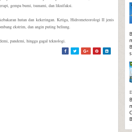
rapi, gempa bumi, tsunami, dan likuifaksi.
kebakaran hutan dan kekeringan. Ketiga, Hidrometeorologi II jenis
lombang ekstrim, dan angin puting beliung.
B
m
demi, pandemi, hingga gagal teknologi.
B
s
D
B
m
C
B