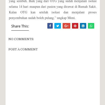
yang sembuh. Baik yang dari OTG yang sudah menjalani isolasi
selama 14 hari maupun dari pasien yang dirawat di Rumah Sakit.
Kalau OTG kan setelah isolasi dan menjalani proses
penyembuhan sudah boleh pulang,” ungkap Mimi.
Share This:
NO COMMENTS:
POST A COMMENT