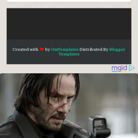
Created with
by
OmTemplates
Distributed By
Blogger
Templates