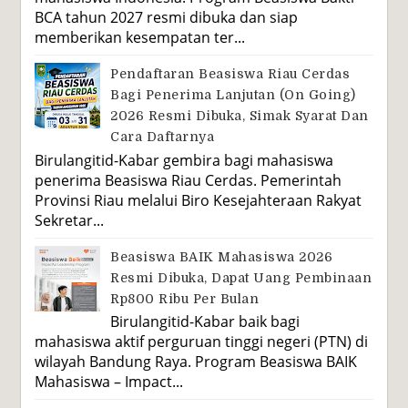
BCA tahun 2027 resmi dibuka dan siap
memberikan kesempatan ter...
Pendaftaran Beasiswa Riau Cerdas
Bagi Penerima Lanjutan (On Going)
2026 Resmi Dibuka, Simak Syarat Dan
Cara Daftarnya
Birulangitid-Kabar gembira bagi mahasiswa
penerima Beasiswa Riau Cerdas. Pemerintah
Provinsi Riau melalui Biro Kesejahteraan Rakyat
Sekretar...
Beasiswa BAIK Mahasiswa 2026
Resmi Dibuka, Dapat Uang Pembinaan
Rp800 Ribu Per Bulan
Birulangitid-Kabar baik bagi
mahasiswa aktif perguruan tinggi negeri (PTN) di
wilayah Bandung Raya. Program Beasiswa BAIK
Mahasiswa – Impact...