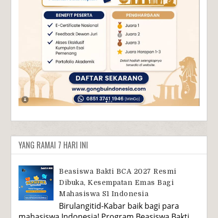
YANG RAMAI 7 HARI INI
Beasiswa Bakti BCA 2027 Resmi
Dibuka, Kesempatan Emas Bagi
Mahasiswa S1 Indonesia
Birulangitid-Kabar baik bagi para
mahasiswa Indonesia! Program Beasiswa Bakti