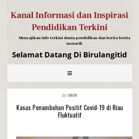
Kanal Informasi dan Inspirasi
Pendidikan Terkini
Menyajikan info terkini dunia pendidikan dan berita berita
menarik
Selamat Datang Di Birulangitid
≡
UMUM
Kasus Penambahan Positif Covid-19 di Riau
Fluktuatif