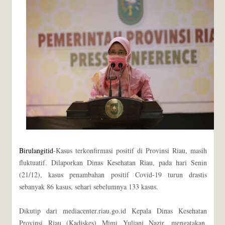
Birulangitid
-Kasus terkonfirmasi positif di Provinsi Riau, masih
fluktuatif. Dilaporkan Dinas Kesehatan Riau, pada hari Senin
(21/12), kasus penambahan positif Covid-19 turun drastis
sebanyak 86 kasus, sehari sebelumnya 133 kasus.
Dikutip dari mediacenter.riau.go.id Kepala Dinas Kesehatan
Provinsi Riau (Kadiskes) Mimi Yuliani Nazir, mengatakan,