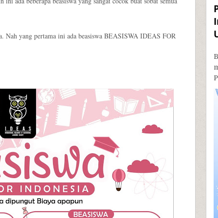
n ini ada beberapa beasiswa yang sangat cocok buat sobat semua
swanya. Nah yang pertama ini ada beasiswa BEASISWA IDEAS FOR
B
P