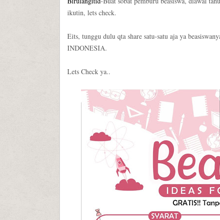
Birulangitid
-Buat sobat pemburu beasiswa, diawal tahu
ikutin, lets check.
Eits, tunggu dulu qta share satu-satu aja ya beasi
INDONESIA.
Lets Check ya..