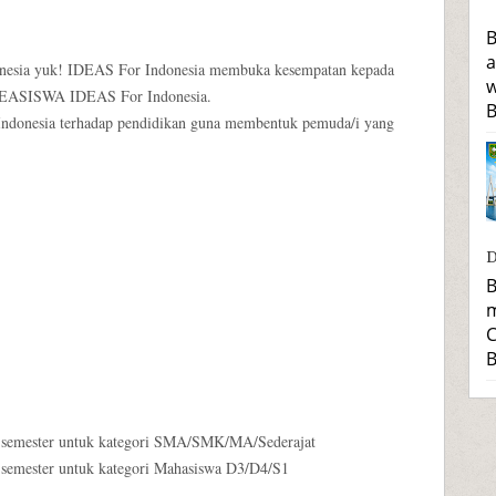
B
a
esia yuk! IDEAS For Indonesia membuka kesempatan kepada
w
a BEASISWA IDEAS For Indonesia.
B
Indonesia terhadap pendidikan guna membentuk pemuda/i yang
D
B
m
C
B
er semester untuk kategori SMA/SMK/MA/Sederajat
r semester untuk kategori Mahasiswa D3/D4/S1