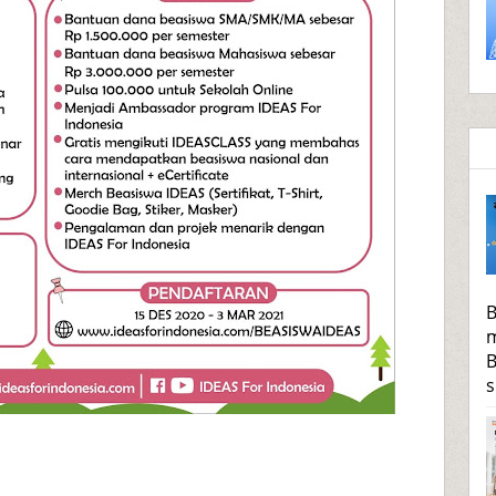
B
m
B
s