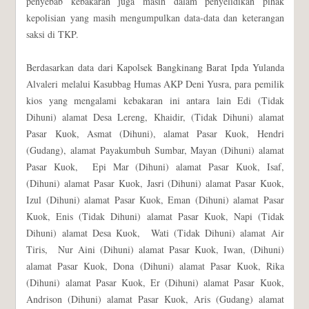
penyebab kebakaran juga masih dalam penyelidikan pihak
kepolisian yang masih mengumpulkan data-data dan keterangan
saksi di TKP.
Berdasarkan data dari Kapolsek Bangkinang Barat Ipda Yulanda
Alvaleri melalui Kasubbag Humas AKP Deni Yusra, para pemilik
kios yang mengalami kebakaran ini antara lain Edi (Tidak
Dihuni) alamat Desa Lereng, Khaidir, (Tidak Dihuni) alamat
Pasar Kuok, Asmat (Dihuni), alamat Pasar Kuok, Hendri
(Gudang), alamat Payakumbuh Sumbar, Mayan (Dihuni) alamat
Pasar Kuok, Epi Mar (Dihuni) alamat Pasar Kuok, Isaf,
(Dihuni) alamat Pasar Kuok, Jasri (Dihuni) alamat Pasar Kuok,
Izul (Dihuni) alamat Pasar Kuok, Eman (Dihuni) alamat Pasar
Kuok, Enis (Tidak Dihuni) alamat Pasar Kuok, Napi (Tidak
Dihuni) alamat Desa Kuok, Wati (Tidak Dihuni) alamat Air
Tiris, Nur Aini (Dihuni) alamat Pasar Kuok, Iwan, (Dihuni)
alamat Pasar Kuok, Dona (Dihuni) alamat Pasar Kuok, Rika
(Dihuni) alamat Pasar Kuok, Er (Dihuni) alamat Pasar Kuok,
Andrison (Dihuni) alamat Pasar Kuok, Aris (Gudang) alamat