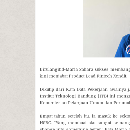
Birulangitid-Maria Sahara sukses membangun
kini menjabat Product Lead Fintech Xendit.
Dikutip dari Kata Data Pekerjaan awalnya j
Institut Teknologi Bandung (ITB) ini menga
Kementerian Pekerjaan Umum dan Perumaha
Empat tahun setelah itu, ia masuk ke sek
HSBC. “Yang membuat aku sangat semangat 
change into something better,” kata Maria d