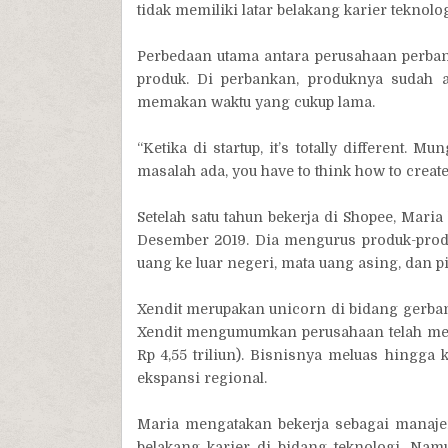
tidak memiliki latar belakang karier teknolog
Perbedaan utama antara perusahaan perban
produk. Di perbankan, produknya sudah 
memakan waktu yang cukup lama.
“Ketika di startup, it’s totally different.
masalah ada, you have to think how to create 
Setelah satu tahun bekerja di Shopee, Mari
Desember 2019. Dia mengurus produk-prod
uang ke luar negeri, mata uang asing, dan p
Xendit merupakan unicorn di bidang gerban
Xendit mengumumkan perusahaan telah memp
Rp 4,55 triliun). Bisnisnya meluas hingga
ekspansi regional.
Maria mengatakan bekerja sebagai manajer
belakang karier di bidang teknologi. Nam