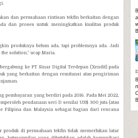
i.
B
a
kan dan perusahaan rintisan tekfin berkaitan dengan
w
ada dan proses untuk meningkatkan kualitas produk
B
 Mungkin produknya belum ada, tapi problemnya ada. Jadi
the solution,” ucap Maria.
a bergabung ke PT Sinar Digital Terdepan (Xendit) pada
D
uk yang berkaitan dengan remitansi atau pengiriman
B
injaman.
m
C
g pembayaran yang berdiri pada 2016. Pada Mei 2022,
B
eroleh pendanaan seri D senilai US$ 300 juta (atau
 ke Filipina dan Malaysia sebagai bagian dari rencana
 produk di perusahaan tekfin tidak memerlukan latar
un, keterampilan yang dibutuhkan adalah komunikasi