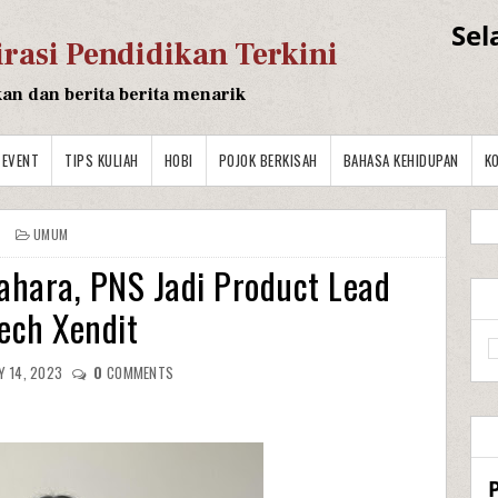
Sel
irasi Pendidikan Terkini
kan dan berita berita menarik
EVENT
TIPS KULIAH
HOBI
POJOK BERKISAH
BAHASA KEHIDUPAN
K
UMUM
ahara, PNS Jadi Product Lead
tech Xendit
Y 14, 2023
0
COMMENTS