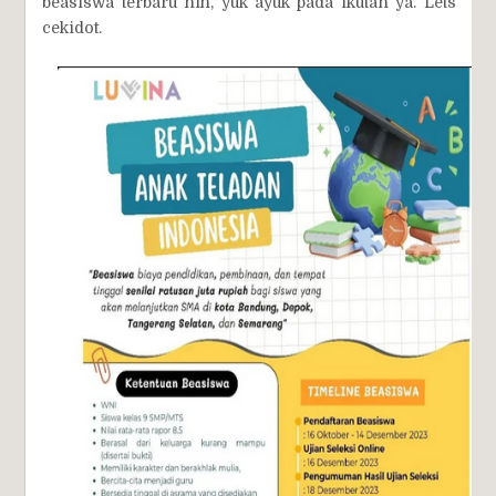
beasiswa terbaru nih, yuk ayuk pada ikutan ya. Lets
cekidot.