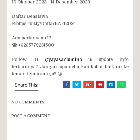
16 Oktober 2023 - 14 Desember 2023
Daftar Beasiswa
📝https://bit.ly/DaftarBATI2024
Ada pertanyaan??
☎ +6285779231500
Follow IG
@yayasanlumina
u/ update info
terbarunya❗ Jangan lupa sebarkan kabar baik ini ke
teman-temanmu ya‼️ 😉
Share This:
NO COMMENTS:
POST A COMMENT