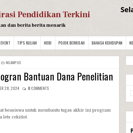
Sel
irasi Pendidikan Terkini
kan dan berita berita menarik
EVENT
TIPS KULIAH
HOBI
POJOK BERKISAH
BAHASA KEHIDUPAN
K
NGAMPUS
ogran Bantuan Dana Penelitian
ER 28, 2024
0
COMMENTS
pat beasiswa untuk membantu tugas akhir ini program
 lets cekidot.