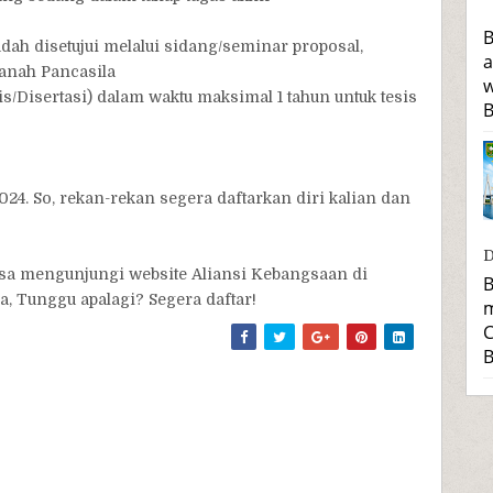
B
dah disetujui melalui sidang/seminar proposal,
a
anah Pancasila
w
s/Disertasi) dalam waktu maksimal 1 tahun untuk tesis
B
024. So, rekan-rekan segera daftarkan diri kalian dan
D
bisa mengunjungi website Aliansi Kebangsaan di
B
 Tunggu apalagi? Segera daftar!
m
C
B