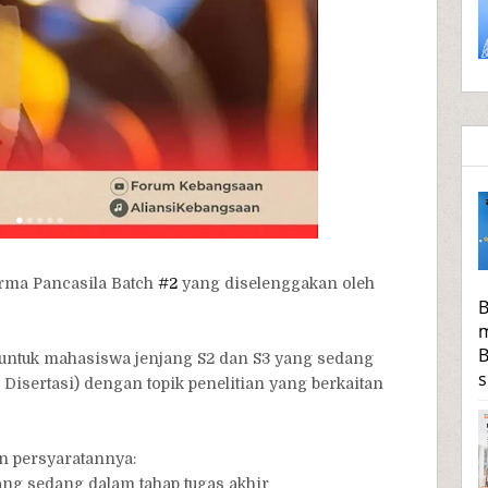
rma Pancasila Batch
#2
yang diselenggakan oleh
B
m
B
 untuk mahasiswa jenjang S2 dan S3 yang sedang
s
 Disertasi) dengan topik penelitian yang berkaitan
an persyaratannya:
ang sedang dalam tahap tugas akhir