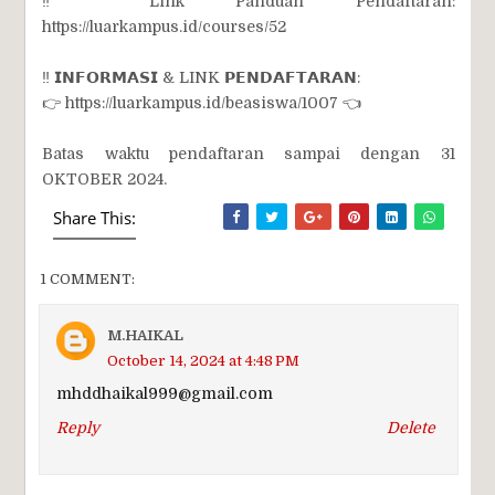
‼ Link Panduan Pendaftaran:
https://luarkampus.id/courses/52
‼ 𝗜𝗡𝗙𝗢𝗥𝗠𝗔𝗦𝗜 & LINK 𝗣𝗘𝗡𝗗𝗔𝗙𝗧𝗔𝗥𝗔𝗡:
👉 https://luarkampus.id/beasiswa/1007 👈
Batas waktu pendaftaran sampai dengan 31
OKTOBER 2024.
Share This:
1 COMMENT:
M.HAIKAL
October 14, 2024 at 4:48 PM
mhddhaikal999@gmail.com
Reply
Delete