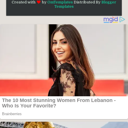
Created with
by
OmTemplates
Distributed By
Blogger
Templates