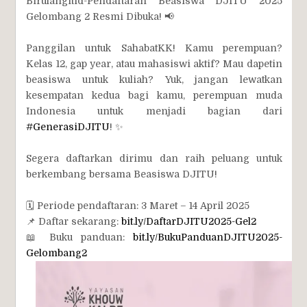
Birulangitid-Pendaftaran Beasiswa DJITU 2025
Gelombang 2 Resmi Dibuka! 📢
Panggilan untuk SahabatKK! Kamu perempuan?
Kelas 12, gap year, atau mahasiswi aktif? Mau dapetin
beasiswa untuk kuliah? Yuk, jangan lewatkan
kesempatan kedua bagi kamu, perempuan muda
Indonesia untuk menjadi bagian dari
#GenerasiDJITU
! ✨
Segera daftarkan dirimu dan raih peluang untuk
berkembang bersama Beasiswa DJITU!
🗓 Periode pendaftaran: 3 Maret – 14 April 2025
📌 Daftar sekarang:
bit.ly/DaftarDJITU2025-Gel2
📖 Buku panduan:
bit.ly/BukuPanduanDJITU2025-
Gelombang2