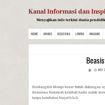
Kanal Informasi dan Insp
Menyajikan info terkini dunia pendidi
HOME
AWARD
BEASISWA
LOMBA
MAGANG
Beasis
MAY 
Birulangitid-Mimpi besar butuh dukungan n
Beasiswa Sintawati kembali hadir untuk m
tanpa hambatan biaya!🥳🥳🥳