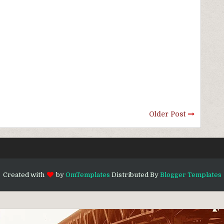
Older Post
Created with
by
OmTemplates
Distributed By
Blogger Templates