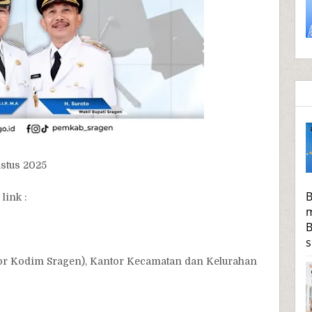
ustus 2025
B
link :
m
B
s
tor Kodim Sragen), Kantor Kecamatan dan Kelurahan