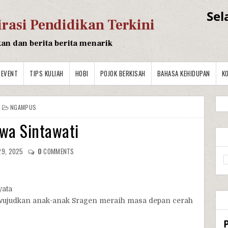
Sel
irasi Pendidikan Terkini
kan dan berita berita menarik
EVENT
TIPS KULIAH
HOBI
POJOK BERKISAH
BAHASA KEHIDUPAN
K
NGAMPUS
wa Sintawati
29, 2025
0
COMMENTS
yata
ewujudkan anak-anak Sragen meraih masa depan cerah