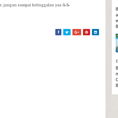
r, jangan sampai ketinggalan yaa 📝📝
B
a
w
B
D
B
m
C
B