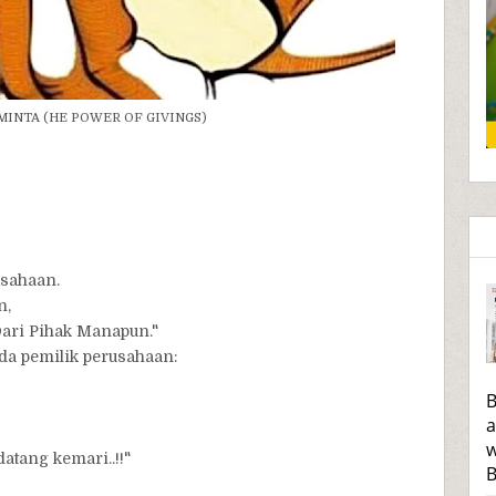
MINTA (HE POWER OF GIVINGS)
usahaan.
n,
ri Pihak Manapun."
da pemilik perusahaan:
B
a
w
atang kemari..!!"
B