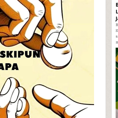
B
S
m