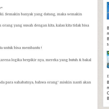
?"
ezeki. Semakin banyak yang datang, maka semakin
rang yang susah dengan kita, kalau kita tidak bisa
B
m
B
s
ta untuk bisa membantu !
arena logika berpikir nya, mereka yang butuh & bakal
D
B
ada para sahabatnya, bahwa orang² miskin nanti akan
m
C
B