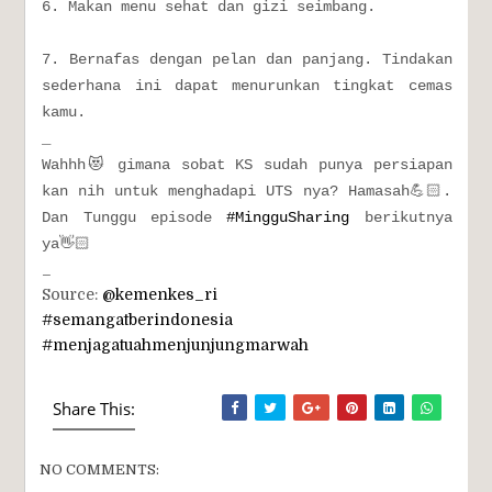
6. Makan menu sehat dan gizi seimbang.
7. Bernafas dengan pelan dan panjang. Tindakan
sederhana ini dapat menurunkan tingkat cemas
kamu.
_
Wahhh😻 gimana sobat KS sudah punya persiapan
kan nih untuk menghadapi UTS nya? Hamasah💪🏻.
Dan Tunggu episode
#MingguSharing
berikutnya
ya👋🏻
_
Source:
@kemenkes_ri
#semangatberindonesia
#menjagatuahmenjunjungmarwah
Share This:
NO COMMENTS: