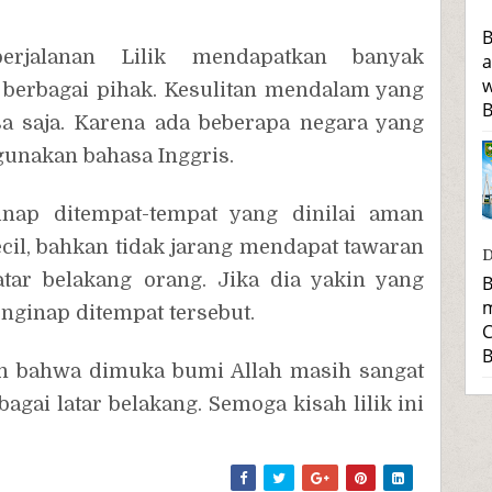
B
erjalanan Lilik mendapatkan banyak
a
w
berbagai pihak. Kesulitan mendalam yang
B
a saja. Karena ada beberapa negara yang
unakan bahasa Inggris.
inap ditempat-tempat yang dinilai aman
ecil, bahkan tidak jarang mendapat tawaran
D
tar belakang orang. Jika dia yakin yang
B
m
ginap ditempat tersebut.
C
B
an bahwa dimuka bumi Allah masih sangat
bagai latar belakang. Semoga kisah lilik ini