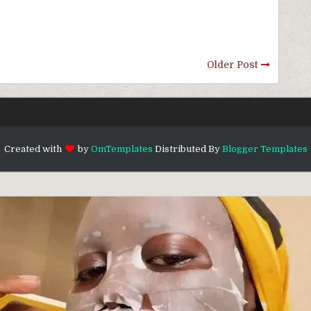
Older Post
Created with
by
OmTemplates
Distributed By
Blogger Templates