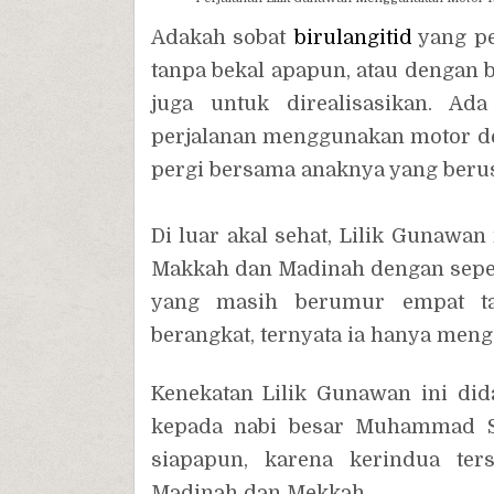
Adakah sobat
birulangitid
yang p
tanpa bekal apapun, atau dengan 
juga untuk direalisasikan. Ad
perjalanan menggunakan motor de
pergi bersama anaknya yang berus
Di luar akal sehat, Lilik Gunawan
Makkah dan Madinah dengan seped
yang masih berumur empat ta
berangkat, ternyata ia hanya men
Kenekatan Lilik Gunawan ini did
kepada nabi besar Muhammad SA
siapapun, karena kerindua ter
Madinah dan Mekkah.