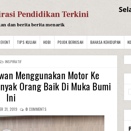
Sel
irasi Pendidikan Terkini
kan dan berita berita menarik
EVENT
TIPS KULIAH
HOBI
POJOK BERKISAH
BAHASA KEHIDUPAN
K
INSPIRATIF
nawan Menggunakan Motor Ke
nyak Orang Baik Di Muka Bumi
Ini
R 31, 2019
0
COMMENTS