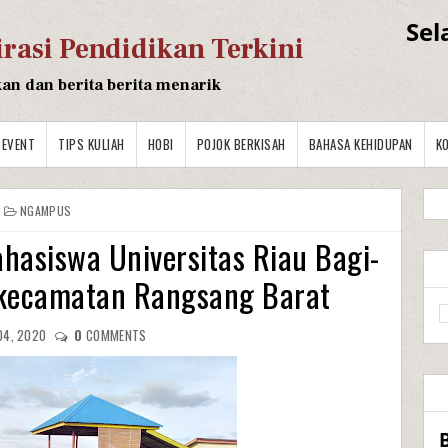
Sel
irasi Pendidikan Terkini
kan dan berita berita menarik
EVENT
TIPS KULIAH
HOBI
POJOK BERKISAH
BAHASA KEHIDUPAN
K
NGAMPUS
hasiswa Universitas Riau Bagi-
 kecamatan Rangsang Barat
04, 2020
0
COMMENTS