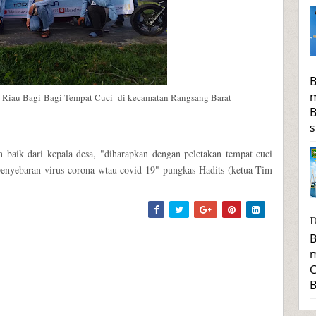
B
m
 Riau Bagi-Bagi Tempat Cuci di kecamatan Rangsang Barat
B
s
 baik dari kepala desa, "diharapkan dengan peletakan tempat cuci
penyebaran virus corona wtau covid-19" pungkas Hadits (ketua Tim
D
B
m
C
B