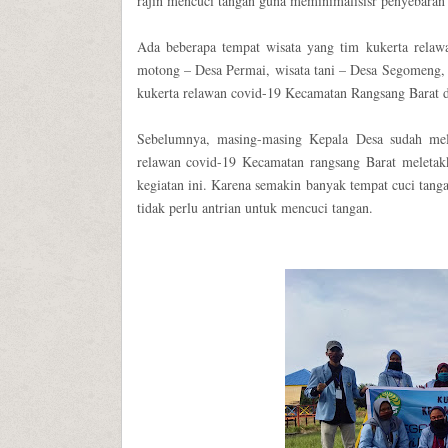
rajin mencuci tangan guna meminimalisisr penyebaran 
Ada beberapa tempat wisata yang tim kukerta relawa
motong – Desa Permai, wisata tani – Desa Segomeng, 
kukerta relawan covid-19 Kecamatan Rangsang Barat d
Sebelumnya, masing-masing Kepala Desa sudah mel
relawan covid-19 Kecamatan rangsang Barat meletakk
kegiatan ini. Karena semakin banyak tempat cuci ta
tidak perlu antrian untuk mencuci tangan.