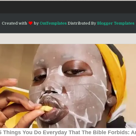
Created with
by
OmTemplates
Distributed By
Blogger Templates