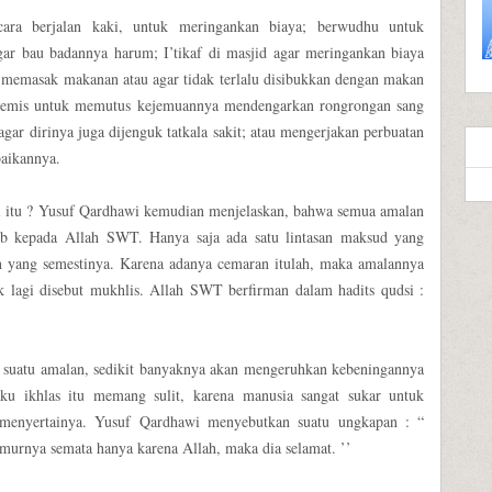
 cara berjalan kaki, untuk meringankan biaya; berwudhu untuk
ar bau badannya harum; I’tikaf di masjid agar meringankan biaya
ng memasak makanan atau agar tidak terlalu disibukkan dengan makan
gemis untuk memutus kejemuannya mendengarkan rongrongan sang
ar dirinya juga dijenguk tatkala sakit; atau mengerjakan perbuatan
baikannya.
l itu ? Yusuf Qardhawi kemudian menjelaskan, bahwa semua amalan
rub kepada Allah SWT. Hanya saja ada satu lintasan maksud yang
ran yang semestinya. Karena adanya cemaran itulah, maka amalannya
dak lagi disebut mukhlis. Allah SWT berfirman dalam hadits qudsi :
 suatu amalan, sedikit banyaknya akan mengeruhkan kebeningannya
ku ikhlas itu memang sulit, karena manusia sangat sukar untuk
 menyertainya. Yusuf Qardhawi menyebutkan suatu ungkapan : “
murnya semata hanya karena Allah, maka dia selamat. ’’