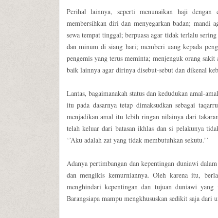
Perihal lainnya, seperti menunaikan haji dengan
membersihkan diri dan menyegarkan badan; mandi ag
sewa tempat tinggal; berpuasa agar tidak terlalu seri
dan minum di siang hari; memberi uang kepada pen
pengemis yang terus meminta; menjenguk orang sakit ag
baik lainnya agar dirinya disebut-sebut dan dikenal ke
Lantas, bagaimanakah status dan kedudukan amal-ama
itu pada dasarnya tetap dimaksudkan sebagai taqar
menjadikan amal itu lebih ringan nilainya dari taka
telah keluar dari batasan ikhlas dan si pelakunya ti
‘’Aku adalah zat yang tidak membutuhkan sekutu.’’
Adanya pertimbangan dan kepentingan duniawi dalam
dan mengikis kemurniannya. Oleh karena itu, berla
menghindari kepentingan dan tujuan duniawi yang
Barangsiapa mampu mengkhususkan sedikit saja dari u