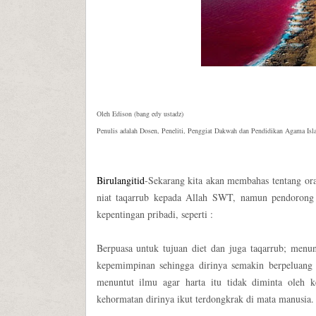
Oleh Edison (bang edy ustadz)
Penulis adalah Dosen, Peneliti, Penggiat Dakwah dan Pendidikan Agama Isl
Birulangitid
-Sekarang kita akan membahas tentang or
niat taqarrub kepada Allah SWT, namun pendorong i
kepentingan pribadi, seperti :
Berpuasa untuk tujuan diet dan juga taqarrub; menu
kepemimpinan sehingga dirinya semakin berpeluang 
menuntut ilmu agar harta itu tidak diminta oleh 
kehormatan dirinya ikut terdongkrak di mata manusia.