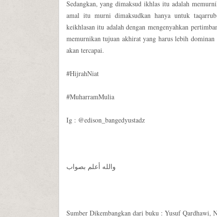
Sedangkan, yang dimaksud ikhlas itu adalah memurni
amal itu murni dimaksudkan hanya untuk taqarrub 
keikhlasan itu adalah dengan mengenyahkan pertimba
memurnikan tujuan akhirat yang harus lebih dominan di
akan tercapai.
#HijrahNiat
#MuharramMulia
Ig : @edison_bangedyustadz
والله أعلم بصواب
Sumber Dikembangkan dari buku : Yusuf Qardhawi, Niat