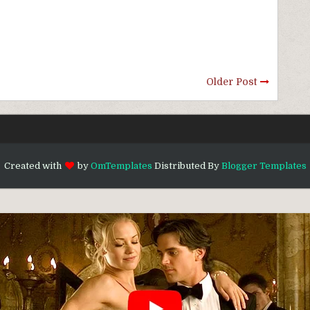
Older Post
Created with
by
OmTemplates
Distributed By
Blogger Templates