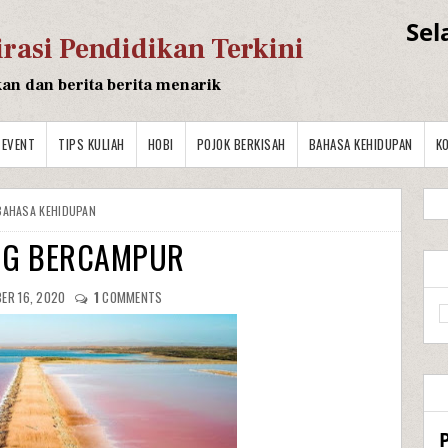
Sel
irasi Pendidikan Terkini
kan dan berita berita menarik
EVENT
TIPS KULIAH
HOBI
POJOK BERKISAH
BAHASA KEHIDUPAN
K
BAHASA KEHIDUPAN
NG BERCAMPUR
ER 16, 2020
1
COMMENTS