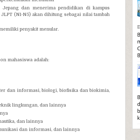
sa Jepang dan menerima pendidikan di kampus
r JLPT (N1-N5) akan dihitung sebagai nilai tambah
D
 memiliki penyakit menular.
B
m
C
B
alon mahasiswa adalah:
ter dan informasi, biologi, biofisika dan biokimia,
B
d
 teknik lingkungan, dan lainnya
b
nnya
k
autika, dan lainnya
omunikasi dan informasi, dan lainnya