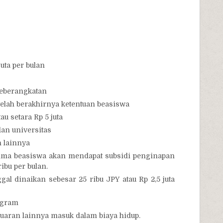
juta per bulan
eberangkatan
telah berakhirnya ketentuan beasiswa
u setara Rp 5 juta
dan universitas
n lainnya
rima beasiswa akan mendapat subsidi penginapan
ibu per bulan.
ggal dinaikan sebesar 25 ribu JPY atau Rp 2,5 juta
ogram
luaran lainnya masuk dalam biaya hidup.