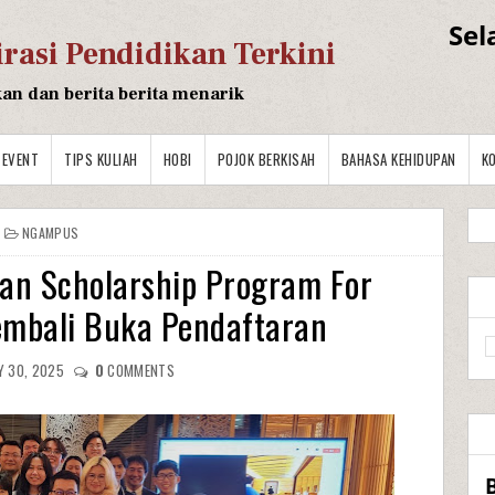
Sel
irasi Pendidikan Terkini
kan dan berita berita menarik
EVENT
TIPS KULIAH
HOBI
POJOK BERKISAH
BAHASA KEHIDUPAN
K
NGAMPUS
an Scholarship Program For
embali Buka Pendaftaran
Y 30, 2025
0
COMMENTS