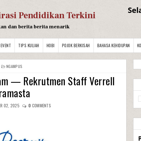
Sel
irasi Pendidikan Terkini
kan dan berita berita menarik
EVENT
TIPS KULIAH
HOBI
POJOK BERKISAH
BAHASA KEHIDUPAN
K
NGAMPUS
am — Rekrutmen Staff Verrell
ramasta
R 02, 2025
0
COMMENTS