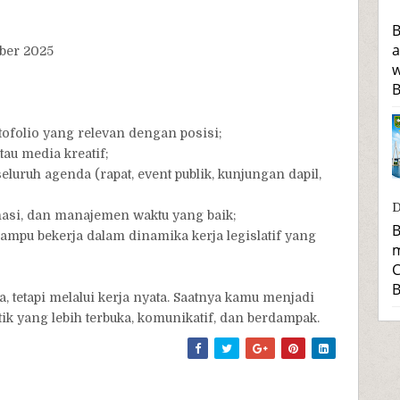
B
a
ber 2025
w
B
tofolio yang relevan dengan posisi;
tau media kreatif;
luruh agenda (rapat, event publik, kunjungan dapil,
D
asi, dan manajemen waktu yang baik;
B
mampu bekerja dalam dinamika kerja legislatif yang
m
C
B
, tetapi melalui kerja nyata. Saatnya kamu menjadi
k yang lebih terbuka, komunikatif, dan berdampak.