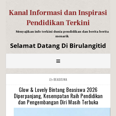
Kanal Informasi dan Inspirasi
Pendidikan Terkini
Menyajikan info terkini dunia pendidikan dan berita berita
menarik
Selamat Datang Di Birulangitid
≡
BEASISWA
Glow & Lovely Bintang Beasiswa 2026
Diperpanjang, Kesempatan Raih Pendidikan
dan Pengembangan Diri Masih Terbuka