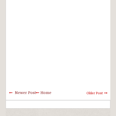
Newer Post
Home
Older Post