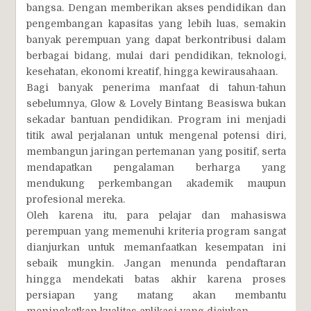
bangsa. Dengan memberikan akses pendidikan dan
pengembangan kapasitas yang lebih luas, semakin
banyak perempuan yang dapat berkontribusi dalam
berbagai bidang, mulai dari pendidikan, teknologi,
kesehatan, ekonomi kreatif, hingga kewirausahaan.
Bagi banyak penerima manfaat di tahun-tahun
sebelumnya, Glow & Lovely Bintang Beasiswa bukan
sekadar bantuan pendidikan. Program ini menjadi
titik awal perjalanan untuk mengenal potensi diri,
membangun jaringan pertemanan yang positif, serta
mendapatkan pengalaman berharga yang
mendukung perkembangan akademik maupun
profesional mereka.
Oleh karena itu, para pelajar dan mahasiswa
perempuan yang memenuhi kriteria program sangat
dianjurkan untuk memanfaatkan kesempatan ini
sebaik mungkin. Jangan menunda pendaftaran
hingga mendekati batas akhir karena proses
persiapan yang matang akan membantu