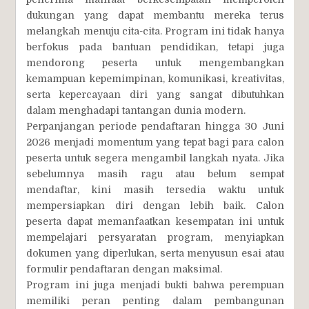
dukungan yang dapat membantu mereka terus
melangkah menuju cita-cita. Program ini tidak hanya
berfokus pada bantuan pendidikan, tetapi juga
mendorong peserta untuk mengembangkan
kemampuan kepemimpinan, komunikasi, kreativitas,
serta kepercayaan diri yang sangat dibutuhkan
dalam menghadapi tantangan dunia modern.
Perpanjangan periode pendaftaran hingga 30 Juni
2026 menjadi momentum yang tepat bagi para calon
peserta untuk segera mengambil langkah nyata. Jika
sebelumnya masih ragu atau belum sempat
mendaftar, kini masih tersedia waktu untuk
mempersiapkan diri dengan lebih baik. Calon
peserta dapat memanfaatkan kesempatan ini untuk
mempelajari persyaratan program, menyiapkan
dokumen yang diperlukan, serta menyusun esai atau
formulir pendaftaran dengan maksimal.
Program ini juga menjadi bukti bahwa perempuan
memiliki peran penting dalam pembangunan