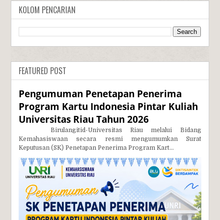
KOLOM PENCARIAN
FEATURED POST
Pengumuman Penetapan Penerima
Program Kartu Indonesia Pintar Kuliah
Universitas Riau Tahun 2026
Birulangitid-Universitas Riau melalui Bidang
Kemahasiswaan secara resmi mengumumkan Surat
Keputusan (SK) Penetapan Penerima Program Kart...