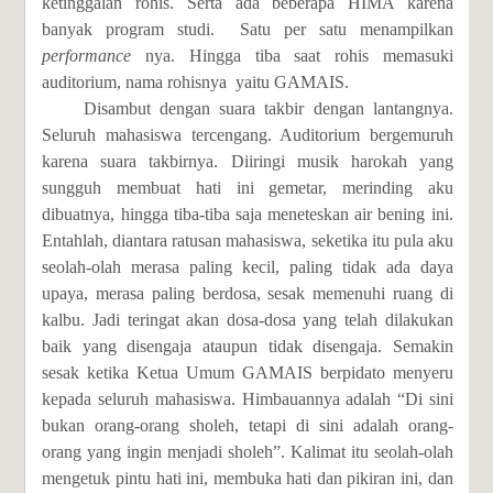
ketinggalan rohis. Serta ada beberapa HIMA karena
banyak program studi. Satu per satu menampilkan
performance
nya. Hingga tiba saat rohis memasuki
auditorium, nama rohisnya yaitu GAMAIS.
Disambut dengan suara takbir dengan lantangnya.
Seluruh mahasiswa tercengang. Auditorium bergemuruh
karena suara takbirnya. Diiringi musik harokah yang
sungguh membuat hati ini gemetar, merinding aku
dibuatnya, hingga tiba-tiba saja meneteskan air bening ini.
Entahlah, diantara ratusan mahasiswa, seketika itu pula aku
seolah-olah merasa paling kecil, paling tidak ada daya
upaya, merasa paling berdosa, sesak memenuhi ruang di
kalbu. Jadi teringat akan dosa-dosa yang telah dilakukan
baik yang disengaja ataupun tidak disengaja. Semakin
sesak ketika Ketua Umum GAMAIS berpidato menyeru
kepada seluruh mahasiswa. Himbauannya adalah “Di sini
bukan orang-orang sholeh, tetapi di sini adalah orang-
orang yang ingin menjadi sholeh”. Kalimat itu seolah-olah
mengetuk pintu hati ini, membuka hati dan pikiran ini, dan