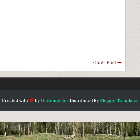
Older Post
Created with
by
OmTemplates
Distributed By
Blogger Templates