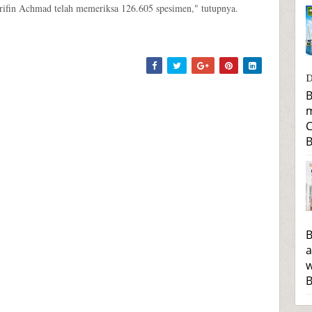
fin Achmad telah memeriksa 126.605 spesimen," tutupnya.
D
B
m
C
B
B
a
w
B