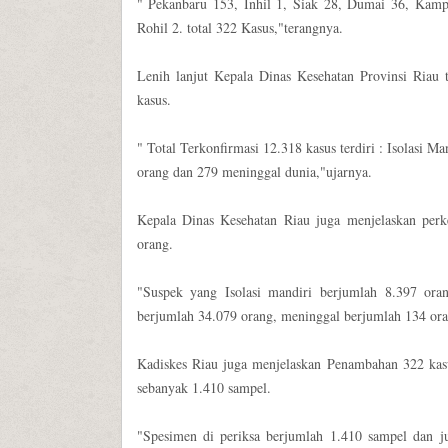
" Pekanbaru 153, Inhil 1, Siak 28, Dumai 36, Kamp
Rohil 2. total 322 Kasus,"terangnya.
Lenih lanjut Kepala Dinas Kesehatan Provinsi Riau 
kasus.
" Total Terkonfirmasi 12.318 kasus terdiri : Isolasi 
orang dan 279 meninggal dunia,"ujarnya.
Kepala Dinas Kesehatan Riau juga menjelaskan per
orang.
"Suspek yang Isolasi mandiri berjumlah 8.397 oran
berjumlah 34.079 orang, meninggal berjumlah 134 ora
Kadiskes Riau juga menjelaskan Penambahan 322 kasu
sebanyak 1.410 sampel.
"Spesimen di periksa berjumlah 1.410 sampel dan j