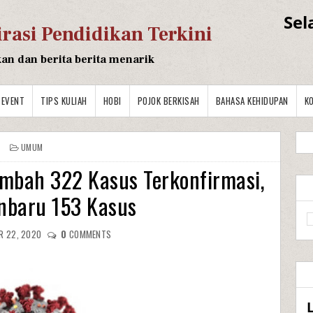
Sel
irasi Pendidikan Terkini
kan dan berita berita menarik
EVENT
TIPS KULIAH
HOBI
POJOK BERKISAH
BAHASA KEHIDUPAN
K
UMUM
mbah 322 Kasus Terkonfirmasi,
nbaru 153 Kasus
R 22, 2020
0
COMMENTS