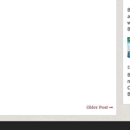
B
a
w
B
D
B
m
C
B
Older Post