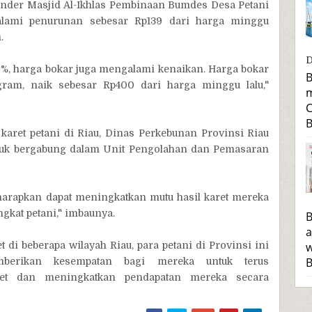
nder Masjid Al-Ikhlas Pembinaan Bumdes Desa Petani
alami penurunan sebesar Rp139 dari harga minggu
.
D
0%, harga bokar juga mengalami kenaikan. Harga bokar
B
gram, naik sebesar Rp400 dari harga minggu lalu,"
m
C
B
aret petani di Riau, Dinas Perkebunan Provinsi Riau
ntuk bergabung dalam Unit Pengolahan dan Pemasaran
arapkan dapat meningkatkan mutu hasil karet mereka
gkat petani," imbaunya.
B
a
 di beberapa wilayah Riau, para petani di Provinsi ini
w
B
mberikan kesempatan bagi mereka untuk terus
et dan meningkatkan pendapatan mereka secara