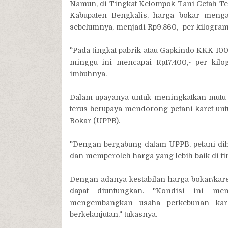
Namun, di Tingkat Kelompok Tani Getah Te
Kabupaten Bengkalis, harga bokar meng
sebelumnya, menjadi Rp9.860,- per kilogram
"Pada tingkat pabrik atau Gapkindo KKK 10
minggu ini mencapai Rp17.400,- per kilo
imbuhnya.
Dalam upayanya untuk meningkatkan mutu k
terus berupaya mendorong petani karet u
Bokar (UPPB).
"Dengan bergabung dalam UPPB, petani dih
dan memperoleh harga yang lebih baik di tin
Dengan adanya kestabilan harga bokar/karet
dapat diuntungkan. "Kondisi ini me
mengembangkan usaha perkebunan kar
berkelanjutan," tukasnya.