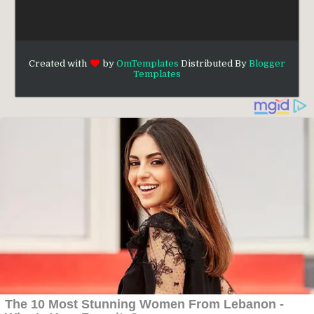
Created with
by
OmTemplates
Distributed By
Blogger
Templates